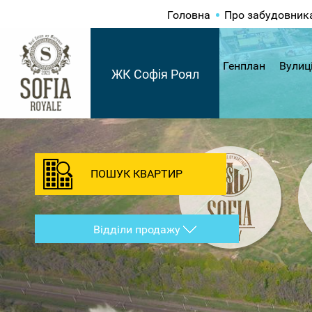
Головна
Про забудовник
Генплан
Вулиц
ЖК Софія Роял
ПОШУК КВАРТИР
Відділи продажу