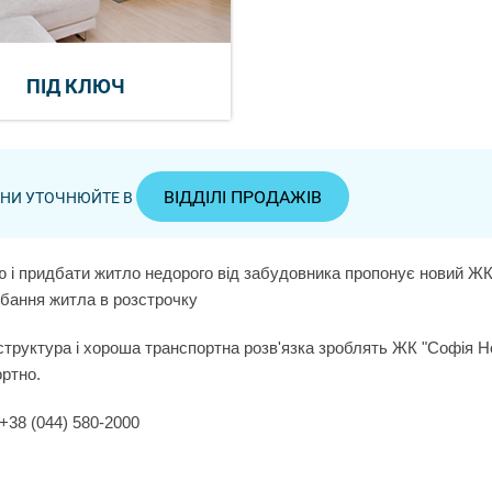
ПІД КЛЮЧ
ВІДДІЛІ ПРОДАЖІВ
ЦІНИ УТОЧНЮЙТЕ В
ю і придбати житло недорого від забудовника пропонує новий ЖК 
идбання житла в розстрочку
аструктура і хороша транспортна розв'язка зроблять ЖК "Софія Н
ортно.
+38 (044) 580-2000