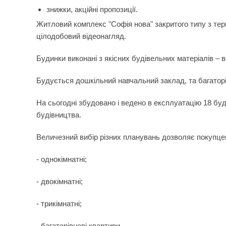
знижки, акційні пропозиції.
Житловий комплекс "Софія нова" закритого типу з те
цілодобовий відеонагляд.
Будинки виконані з якісних будівельних матеріалів – 
Будується дошкільний навчальний заклад, та багаторі
На сьогодні збудовано і ведено в експлуатацію 18 буди
будівництва.
Величезний вибір різних планувань дозволяє покупцев
- однокімнатні;
- двокімнатні;
- трикімнатні;
- багаторівневі квартири.