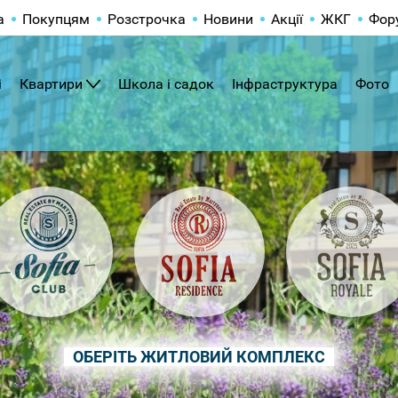
а
Покупцям
Розстрочка
Новини
Акції
ЖКГ
Фор
і
Квартири
Школа і садок
Інфраструктура
Фото
ОБЕРІТЬ ЖИТЛОВИЙ КОМПЛЕКС