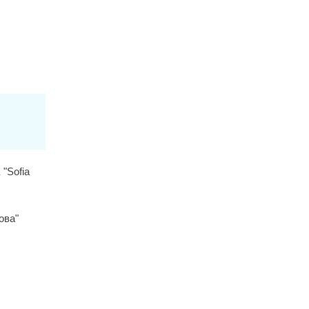
"Sofia
ова"