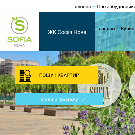
Головна
Про забудовник
Генплан
Вулиц
ЖК Софія Нова
ПОШУК КВАРТИР
Відділи продажу