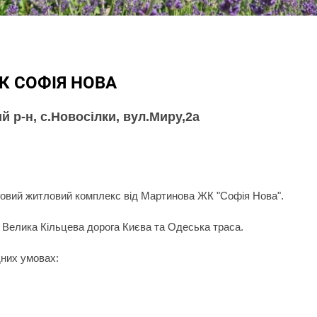
К СОФІЯ НОВА
 р-н, с.Новосілки, вул.Миру,2а
новий житловий комплекс від Мартинова ЖК "Софія Нова".
 Велика Кільцева дорога Києва та Одеська траса.
дних умовах: