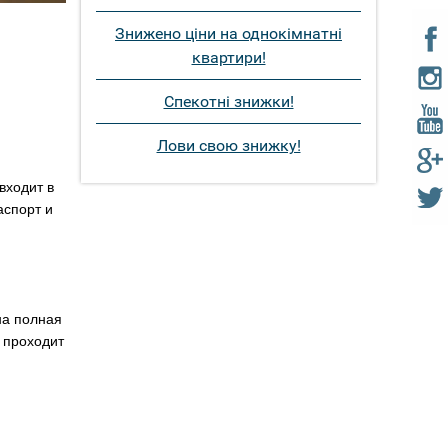
Знижено ціни на однокімнатні
квартири!
Спекотні знижки!
Лови свою знижку!
входит в
аспорт и
на полная
 проходит