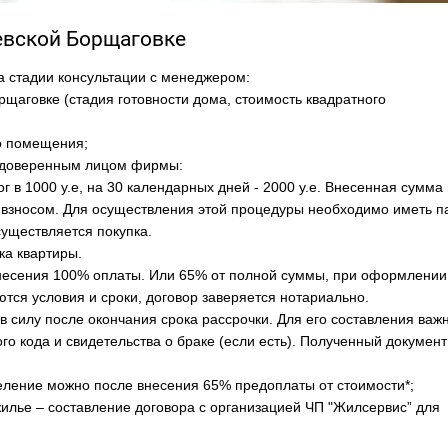
евской Борщаговке
а стадии консультации с менеджером:
щаговке (стадия готовности дома, стоимость квадратного
о помещения;
с доверенным лицом фирмы:
 в 1000 у.е, на 30 календарных дней - 2000 у.е. Внесенная сумма 
 взносом. Для осуществления этой процедуры необходимо иметь п
существляется покупка.
ка квартиры.
внесения 100% оплаты. Или 65% от полной суммы, при оформлении
тся условия и сроки, договор заверяется нотариально.
в силу после окончания срока рассрочки. Для его составления важ
о кода и свидетельства о браке (если есть). Полученный документ
селение можно после внесения 65% предоплаты от стоимости*;
илье – составление договора с организацией ЧП "Жилсервис” для