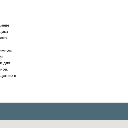
Киеве
щика
вка
тижном
из
и для
ира.
ощению в