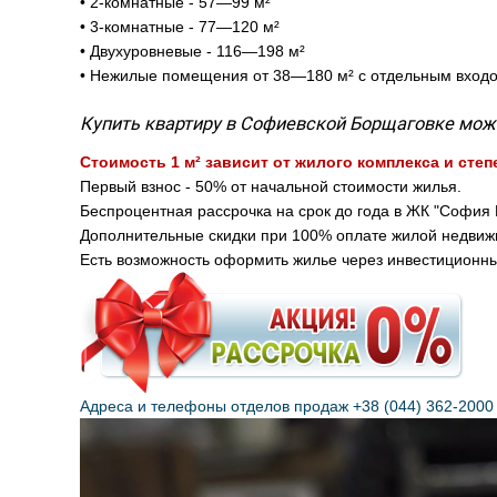
• 2-комнатные - 57—99 м²
• 3-комнатные - 77—120 м²
• Двухуровневые - 116—198 м²
• Нежилые помещения от 38—180 м² с отдельным вход
Купить квартиру в Софиевской Борщаговке мо
Стоимость 1 м² зависит от жилого комплекса и сте
Первый взнос - 50% от начальной стоимости жилья.
Беспроцентная рассрочка на срок до года в ЖК "София К
Дополнительные скидки при 100% оплате жилой недви
Есть возможность оформить жилье через инвестиционн
Адреса и телефоны отделов продаж
+38 (044) 362-2000