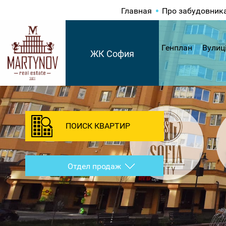
Главная
Про забудовник
Генплан
Вулиц
ЖК София
ПОИСК КВАРТИР
Отдел продаж