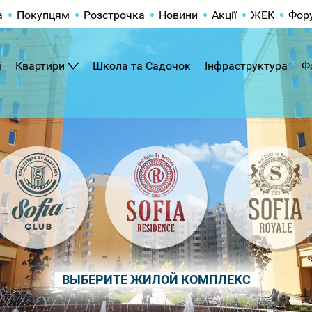
а
Покупцям
Розстрочка
Новини
Акції
ЖЕК
Фор
і
Квартири
Школа та Садочок
Інфраструктура
Ф
ВЫБЕРИТЕ ЖИЛОЙ КОМПЛЕКС