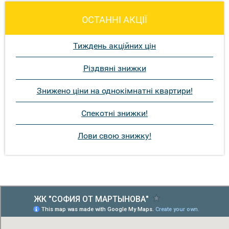
ОСТАННІ АКЦІЇ
Тиждень акційних цін
Різдвяні знижки
Знижено ціни на однокімнатні квартири!
Спекотні знижки!
Лови свою знижку!