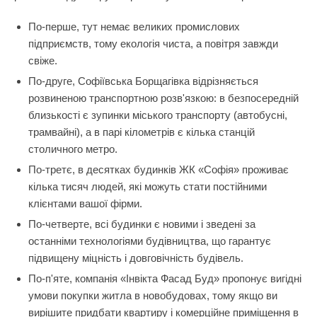
По-перше, тут немає великих промислових
підприємств, тому екологія чиста, а повітря завжди
свіже.
По-друге, Софіївська Борщагівка відрізняється
розвиненою транспортною розв'язкою: в безпосередній
близькості є зупинки міського транспорту (автобусні,
трамвайні), а в парі кілометрів є кілька станцій
столичного метро.
По-третє, в десятках будинків ЖК «Софія» проживає
кілька тисяч людей, які можуть стати постійними
клієнтами вашої фірми.
По-четверте, всі будинки є новими і зведені за
останніми технологіями будівництва, що гарантує
підвищену міцність і довговічність будівель.
По-п'яте, компанія «Інвікта Фасад Буд» пропонує вигідні
умови покупки житла в новобудовах, тому якщо ви
вирішите придбати квартиру і комерційне приміщення в