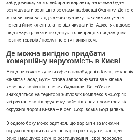
забудовника, варто вибирати варіанти, де можна буде
розміщувати зовнішню рекламу на фасаді будинку. До того
ж і зовнішній вигляд самого будинку повинен залучати
потенційних клієнтів, а не відлякувати їх. Адже, як відомо,
люди «зустрічають по одягу», і співпраця з продавцями
певних товарів / послуг не є тут винятком.
Де можна вигідно придбати
комерційну нерухомість в Києві
Якщо ви хочете купити офіс в новобудові в Києві, компанія
«Інвікта Фасад Буд» готова запропонувати вам кілька
хороших варіантів в нових будинках. Всі об'єкти
знаходяться на території житлових комплексів «Софія»,
які розташовані в зручному районі в двох кілометрах від
окружної дороги Києва – в селі Софіївська Борщагівка.
З одного боку може здатися, що варіанти за межами
окружної дороги взагалі не варто розглядати, але цей
район має дуже зручне розташування і свої переваги: