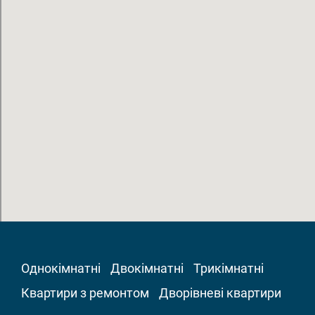
Однокімнатні
Двокімнатні
Трикімнатні
Квартири з ремонтом
Дворівневі квартири