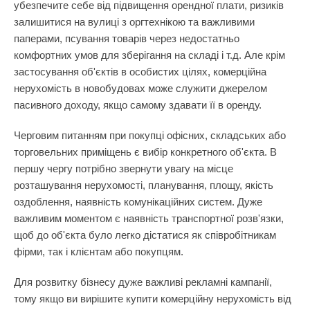
убезпечите себе від підвищення орендної плати, ризиків
залишитися на вулиці з оргтехнікою та важливими
паперами, псування товарів через недостатньо
комфортних умов для зберігання на складі і т.д. Але крім
застосування об'єктів в особистих цілях, комерційна
нерухомість в новобудовах може служити джерелом
пасивного доходу, якщо самому здавати її в оренду.
Черговим питанням при покупці офісних, складських або
торговельних приміщень є вибір конкретного об'єкта. В
першу чергу потрібно звернути увагу на місце
розташування нерухомості, планування, площу, якість
оздоблення, наявність комунікаційних систем. Дуже
важливим моментом є наявність транспортної розв'язки,
щоб до об'єкта було легко дістатися як співробітникам
фірми, так і клієнтам або покупцям.
Для розвитку бізнесу дуже важливі рекламні кампанії,
тому якщо ви вирішите купити комерційну нерухомість від