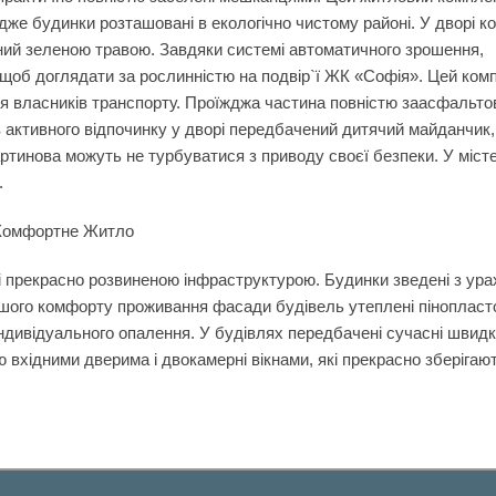
дже будинки розташовані в екологічно чистому районі. У дворі к
іяний зеленою травою. Завдяки системі автоматичного зрошення,
 щоб доглядати за рослинністю на подвір`ї ЖК «Софія». Цей ком
 власників транспорту. Проїжджа частина повністю заасфальто
 активного відпочинку у дворі передбачений дитячий майданчик,
артинова можуть не турбуватися з приводу своєї безпеки. У міст
.
 Комфортне Житло
 прекрасно розвиненою інфраструктурою. Будинки зведені з ур
льшого комфорту проживання фасади будівель утеплені піноплас
ндивідуального опалення. У будівлях передбачені сучасні швидк
вхідними дверима і двокамерні вікнами, які прекрасно зберігают