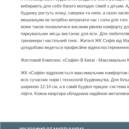
вибирають для себе багато молодих сімей з дітьми. А
будинку ростуть ялиці, смереки та липи, а газон зас
мешканцям не потрібно витрачати час і сили для того
може також похвалитися високим рівнем комфорту для
паркувальних місць вистачає для всіх. Для любителів
тренажери і настільний теніс. Жителі ЖК Софія від М
цілодобово ведеться професійне відеоспостереження
Житловий Комплекс «Софія» В Києві - Максимально
ЖК «Софія» відрізняється максимальним комфортом і
всіх сучасних норм і технологій будівництва. Для бі
шириною 12-14 см, а в самій будівлі працює система і
ліфти. Кожна квартира обладнана надійною металевою 