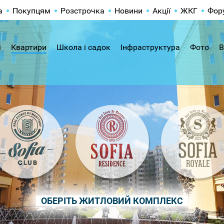
а
Покупцям
Розстрочка
Новини
Акції
ЖКГ
Фор
і
Квартири
Школа і садок
Інфраструктура
Фото
В
ОБЕРІТЬ ЖИТЛОВИЙ КОМПЛЕКС