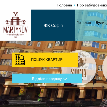
Головна
Про забудовник
Генплан
Вулиц
ЖК Софія
ПОШУК КВАРТИР
Відділи продажу