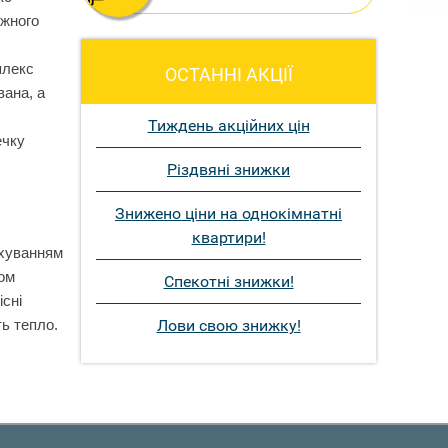
ожного
плекс
ОСТАННІ АКЦІЇ
вана, а
Тиждень акційних цін
ечку
Різдвяні знижки
Знижено ціни на однокімнатні
квартири!
ахуванням
том
Спекотні знижки!
існі
Лови свою знижку!
ь тепло.