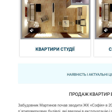
КВАРТИРИ СТУДІЇ
С
НАЯВНІСТЬ І АКТУАЛЬНІ 
ПРОДАЖ КВАРТИР В
Забудовник Мартинов почав зводити ЖК «Софія» в 200
п`ятиповерхових будівлі, які введені в експлуатацію