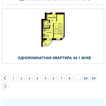
ОДНОКОМНАТНАЯ КВАРТИРА 44.1 М/КВ
1
2
3
4
5
6
7
8
...
68
69