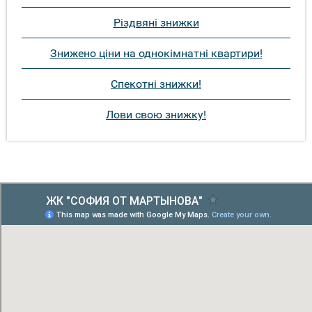
Різдвяні знижки
Знижено ціни на однокімнатні квартири!
Спекотні знижки!
Лови свою знижку!