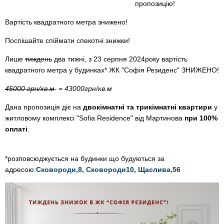
пропозицію!
Вартість квадратного метра знижено!
Поспішайте спіймати спекотні знижки!
Лише
тиждень
два тижні, з 23 серпня 2024року вартість
квадратного метра у будинках* ЖК "Софія Резиденс" ЗНИЖЕНО!
45000 грн/кв.м
= 43000грн/кв.м
Дана пропозиція діє на
двокімнатні та трикімнатні квартири
у
житловому комплексі "Sofia Residence" від Мартинова
при 100%
оплаті
.
*розповсюджується на будинки що будуються за
адресою:
Сковороди,8
,
Сковороди10
,
Щаслива,56