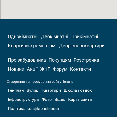
Однокімнатні
Двокімнатні
Трикімнатні
Квартири з ремонтом
Дворівневі квартири
Про забудовника
Покупцям
Розстрочка
Новини
Акції
ЖКГ
Форум
Контакти
Створення та просування сайту:
Imaris
Генплан
Вулиці
Квартири
Школа і садок
Інфраструктура
Фото
Відео
Карта сайта
Політика конфіденційності