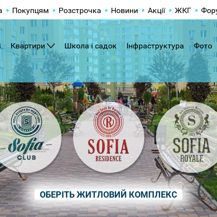
а
Покупцям
Розстрочка
Новини
Акції
ЖКГ
Фор
і
Квартири
Школа і садок
Інфраструктура
Фото
ОБЕРІТЬ ЖИТЛОВИЙ КОМПЛЕКС