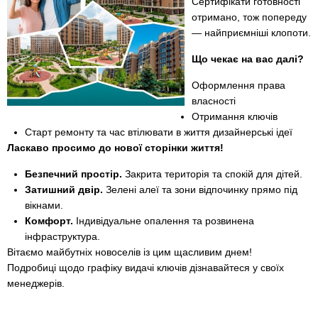
Сертифікати готовності
отримано, тож попереду
— найприємніші клопоти.
Що чекає на вас далі?
Оформлення права
власності
Отримання ключів
Старт ремонту та час втілювати в життя дизайнерські ідеї
Ласкаво просимо до нової сторінки життя!
Безпечний простір.
Закрита територія та спокій для дітей.
Затишний двір.
Зелені алеї та зони відпочинку прямо під
вікнами.
Комфорт.
Індивідуальне опалення та розвинена
інфраструктура.
Вітаємо майбутніх новоселів із цим щасливим днем!
Подробиці щодо графіку видачі ключів дізнавайтеся у своїх
менеджерів.