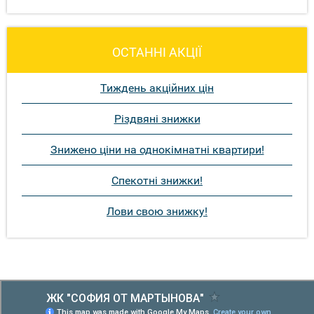
ОСТАННІ АКЦІЇ
Тиждень акційних цін
Різдвяні знижки
Знижено ціни на однокімнатні квартири!
Спекотні знижки!
Лови свою знижку!