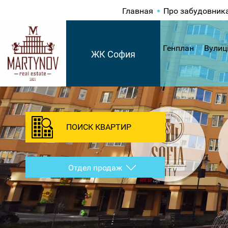
Главная
Про забудовник
Генплан
Вулиц
ЖК София
ПОИСК КВАРТИР
Отдел продаж