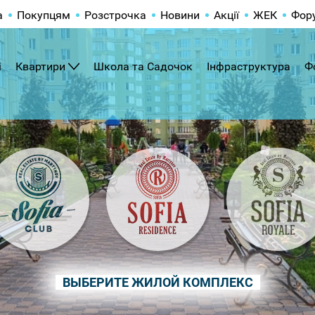
а
Покупцям
Розстрочка
Новини
Акції
ЖЕК
Фор
і
Квартири
Школа та Садочок
Інфраструктура
Ф
ВЫБЕРИТЕ ЖИЛОЙ КОМПЛЕКС