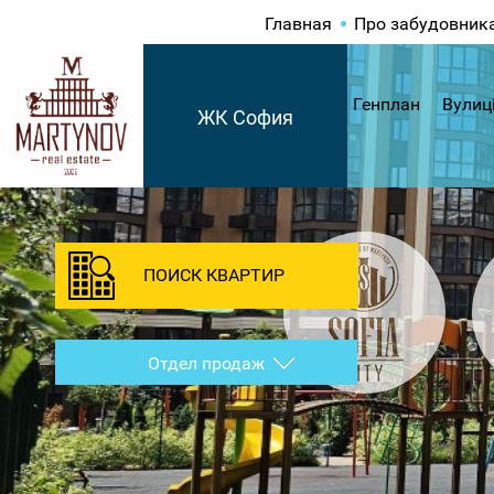
Главная
Про забудовник
Генплан
Вулиц
ЖК София
ПОИСК КВАРТИР
Отдел продаж