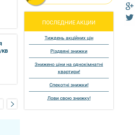
ПОСЛЕДНИЕ АКЦИИ
Тиждень акційних цін
Я
Різдвяні знижки
/КВ
Знижено ціни на однокімнатні
квартири!
Спекотні знижки!
Лови свою знижку!