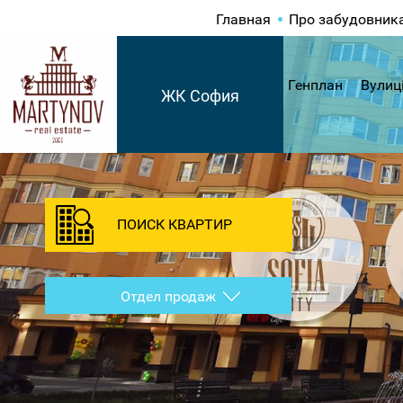
Главная
Про забудовник
Генплан
Вулиц
ЖК София
ПОИСК КВАРТИР
Отдел продаж