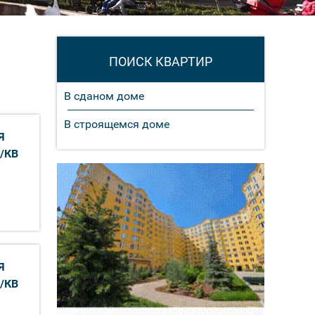
ПОИСК КВАРТИР
В сданом доме
В строящемся доме
Я
/КВ
Я
/КВ