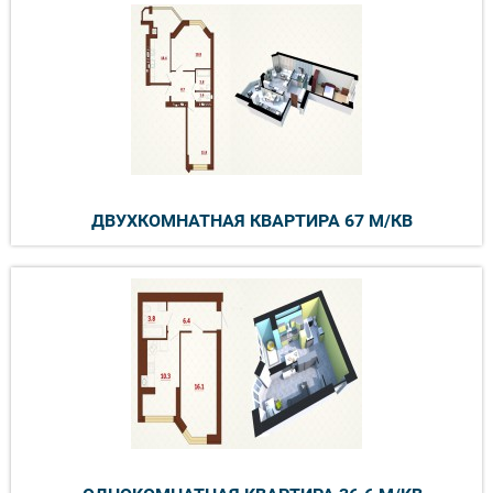
ДВУХКОМНАТНАЯ КВАРТИРА 67 М/КВ