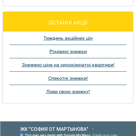
ОСТАННІ АКЦІЇ
Тиждень акційних цін
Різдвяні знижки
Знижено ціни на однокімнатні квартири!
Спекотні знижки!
Лови свою знижку!