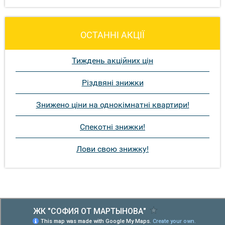
ОСТАННІ АКЦІЇ
Тиждень акційних цін
Різдвяні знижки
Знижено ціни на однокімнатні квартири!
Спекотні знижки!
Лови свою знижку!