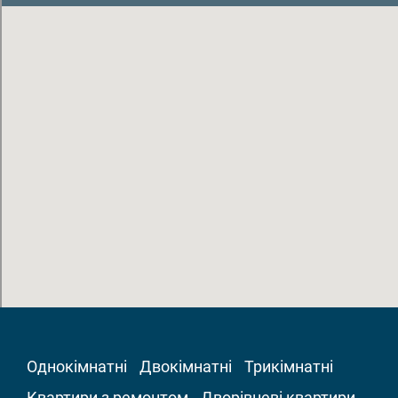
Однокімнатні
Двокімнатні
Трикімнатні
Квартири з ремонтом
Дворівневі квартири