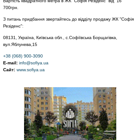
Вартість квадратного метра в ЖК "Софія Резіденс" від 16
700грн.
З питань придбання звертайтесь до відділу продажу ЖК "Софія
Резіденс":
08131, Україна, Київська обл., с.Софіївська Борщагівка,
вул.Яблунева,15
+38 (068) 900-3090
E-mail:
info@sofiya.ua
Сайт:
www.
sofiya.ua