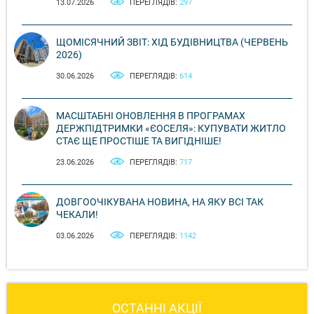
13.07.2026
ПЕРЕГЛЯДІВ:
297
ЩОМІСЯЧНИЙ ЗВІТ: ХІД БУДІВНИЦТВА (ЧЕРВЕНЬ
2026)
30.06.2026
ПЕРЕГЛЯДІВ:
614
МАСШТАБНІ ОНОВЛЕННЯ В ПРОГРАМАХ
ДЕРЖПІДТРИМКИ «ЄОСЕЛЯ»: КУПУВАТИ ЖИТЛО
СТАЄ ЩЕ ПРОСТІШЕ ТА ВИГІДНІШЕ!
23.06.2026
ПЕРЕГЛЯДІВ:
717
ДОВГООЧІКУВАНА НОВИНА, НА ЯКУ ВСІ ТАК
ЧЕКАЛИ!
03.06.2026
ПЕРЕГЛЯДІВ:
1142
ОСТАННІ АКЦІЇ