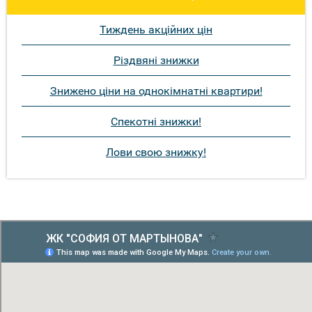
Тиждень акційних цін
Різдвяні знижки
Знижено ціни на однокімнатні квартири!
Спекотні знижки!
Лови свою знижку!