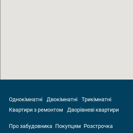
Однокімнатні
Двокімнатні
Трикімнатні
Квартири з ремонтом
Дворівневі квартири
Про забудовника
Покупцям
Розстрочка