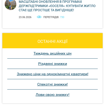
МАСШТАБНІ ОНОВЛЕННЯ В ПРОГРАМАХ
ДЕРЖПІДТРИМКИ «ЄОСЕЛЯ»: КУПУВАТИ ЖИТЛО
СТАЄ ЩЕ ПРОСТІШЕ ТА ВИГІДНІШЕ!
23.06.2026
ПЕРЕГЛЯДІВ:
730
ОСТАННІ АКЦІЇ
Тиждень акційних цін
Різдвяні знижки
Знижено ціни на однокімнатні квартири!
Спекотні знижки!
Лови свою знижку!