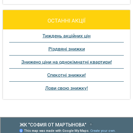
ОСТАННІ АКЦІЇ
Тиждень акційних цін
Різдвяні знижки
Знижено ціни на однокімнатні квартири!
Спекотні знижки!
Лови свою знижку!