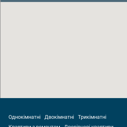
Однокімнатні
Двокімнатні
Трикімнатні
Квартири з ремонтом
Дворівневі квартири