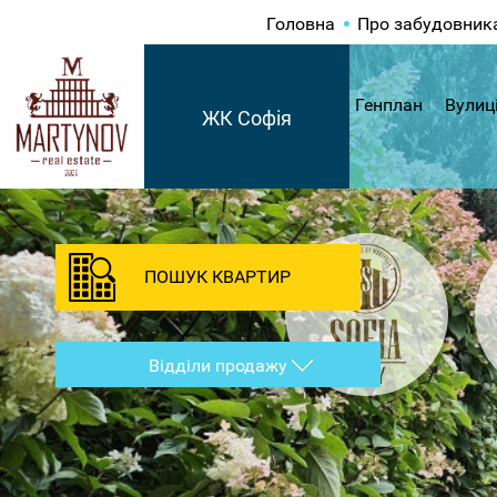
Головна
Про забудовник
Генплан
Вулиц
ЖК Софія
ПОШУК КВАРТИР
Відділи продажу