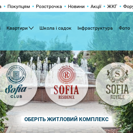
а
Покупцям
Розстрочка
Новини
Акції
ЖКГ
Фор
і
Квартири
Школа і садок
Інфраструктура
Фото
ОБЕРІТЬ ЖИТЛОВИЙ КОМПЛЕКС