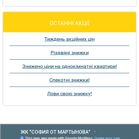
ОСТАННІ АКЦІЇ
Тиждень акційних цін
Різдвяні знижки
Знижено ціни на однокімнатні квартири!
Спекотні знижки!
Лови свою знижку!