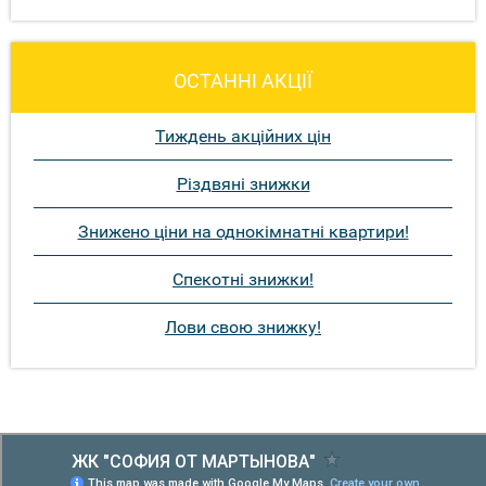
ОСТАННІ АКЦІЇ
Тиждень акційних цін
Різдвяні знижки
Знижено ціни на однокімнатні квартири!
Спекотні знижки!
Лови свою знижку!