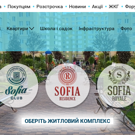
а
Покупцям
Розстрочка
Новини
Акції
ЖКГ
Фор
і
Квартири
Школа і садок
Інфраструктура
Фото
ОБЕРІТЬ ЖИТЛОВИЙ КОМПЛЕКС