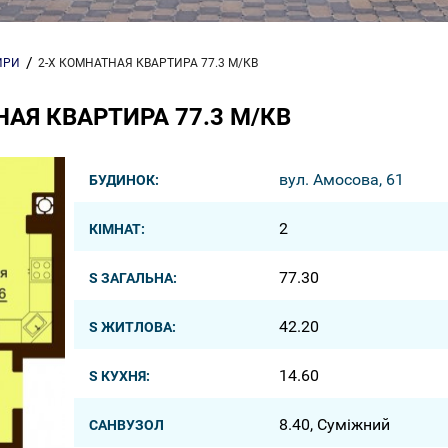
ИРИ
2-Х КОМНАТНАЯ КВАРТИРА 77.3 М/КВ
АЯ КВАРТИРА 77.3 М/КВ
вул. Амосова, 61
БУДИНОК:
2
КІМНАТ:
77.30
S ЗАГАЛЬНА:
42.20
S ЖИТЛОВА:
14.60
S КУХНЯ:
8.40, Суміжний
САНВУЗОЛ