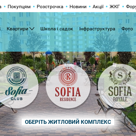
а
Покупцям
Розстрочка
Новини
Акції
ЖКГ
Фор
і
Квартири
Школа і садок
Інфраструктура
Фото
ОБЕРІТЬ ЖИТЛОВИЙ КОМПЛЕКС