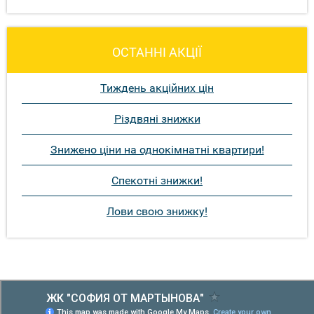
ОСТАННІ АКЦІЇ
Тиждень акційних цін
Різдвяні знижки
Знижено ціни на однокімнатні квартири!
Спекотні знижки!
Лови свою знижку!