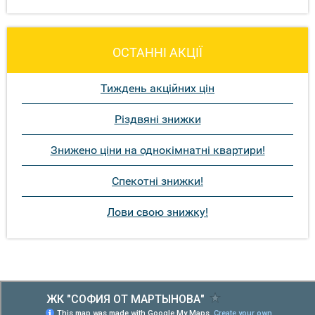
ОСТАННІ АКЦІЇ
Тиждень акційних цін
Різдвяні знижки
Знижено ціни на однокімнатні квартири!
Спекотні знижки!
Лови свою знижку!