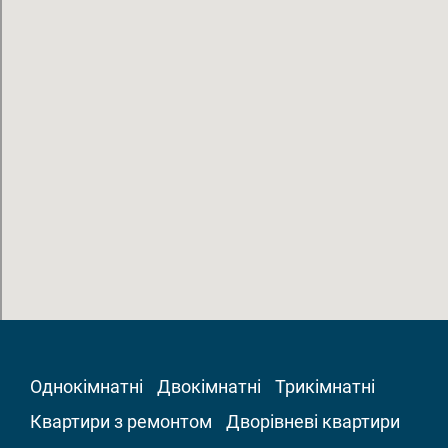
Однокімнатні
Двокімнатні
Трикімнатні
Квартири з ремонтом
Дворівневі квартири