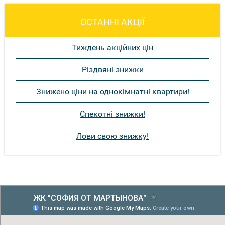
ОСТАННІ АКЦІЇ
Тиждень акційних цін
Різдвяні знижки
Знижено ціни на однокімнатні квартири!
Спекотні знижки!
Лови свою знижку!