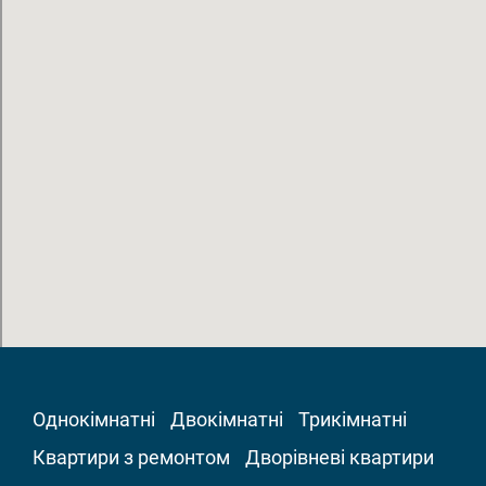
Однокімнатні
Двокімнатні
Трикімнатні
Квартири з ремонтом
Дворівневі квартири