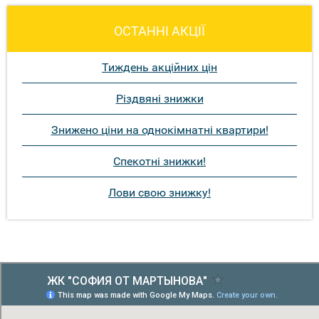
ОСТАННІ АКЦІЇ
Тиждень акційних цін
Різдвяні знижки
Знижено ціни на однокімнатні квартири!
Спекотні знижки!
Лови свою знижку!