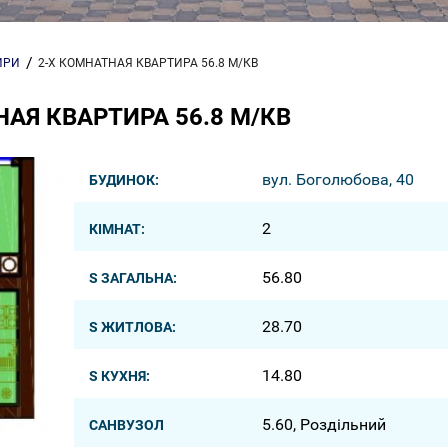
ИРИ
2-Х КОМНАТНАЯ КВАРТИРА 56.8 М/КВ
АЯ КВАРТИРА 56.8 М/КВ
вул. Боголюбова, 40
БУДИНОК:
2
КІМНАТ:
56.80
S ЗАГАЛЬНА:
28.70
S ЖИТЛОВА:
14.80
S КУХНЯ:
5.60, Роздільний
САНВУЗОЛ