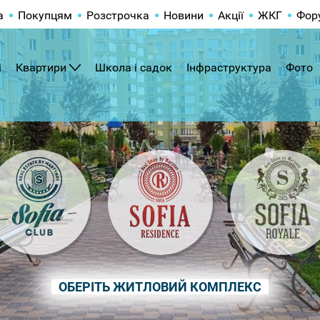
а
Покупцям
Розстрочка
Новини
Акції
ЖКГ
Фор
і
Квартири
Школа і садок
Інфраструктура
Фото
ОБЕРІТЬ ЖИТЛОВИЙ КОМПЛЕКС