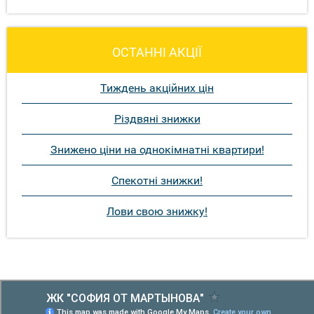
ОСТАННІ АКЦІЇ
Тиждень акційних цін
Різдвяні знижки
Знижено ціни на однокімнатні квартири!
Спекотні знижки!
Лови свою знижку!