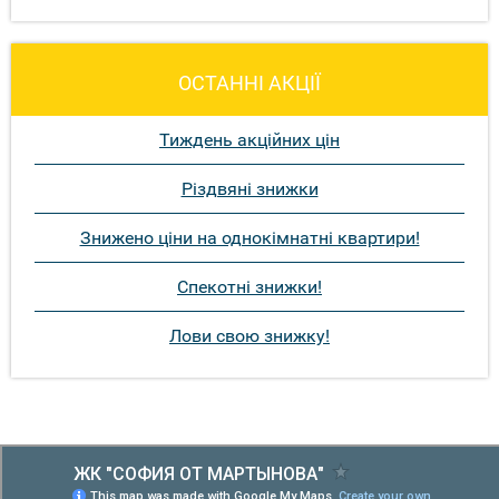
ОСТАННІ АКЦІЇ
Тиждень акційних цін
Різдвяні знижки
Знижено ціни на однокімнатні квартири!
Спекотні знижки!
Лови свою знижку!