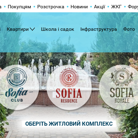
а
Покупцям
Розстрочка
Новини
Акції
ЖКГ
Фор
і
Квартири
Школа і садок
Інфраструктура
Фото
ОБЕРІТЬ ЖИТЛОВИЙ КОМПЛЕКС