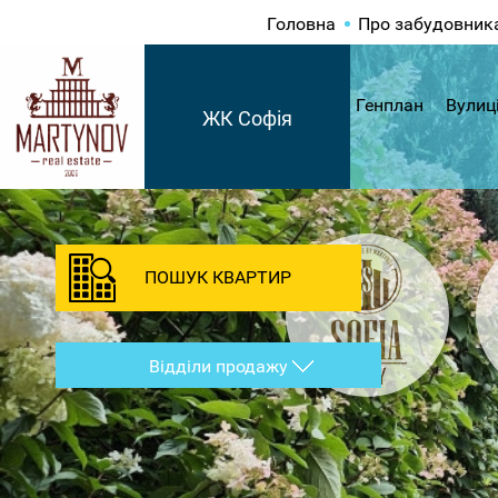
Головна
Про забудовник
Генплан
Вулиц
ЖК Софія
ПОШУК КВАРТИР
Відділи продажу