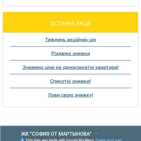
ОСТАННІ АКЦІЇ
Тиждень акційних цін
Різдвяні знижки
Знижено ціни на однокімнатні квартири!
Спекотні знижки!
Лови свою знижку!