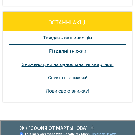
ОСТАННІ АКЦІЇ
Тиждень акційних цін
Різдвяні знижки
Знижено ціни на однокімнатні квартири!
Спекотні знижки!
Лови свою знижку!