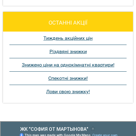
ОСТАННІ АКЦІЇ
Тиждень акційних цін
Різдвяні знижки
Знижено ціни на однокімнатні квартири!
Спекотні знижки!
Лови свою знижку!