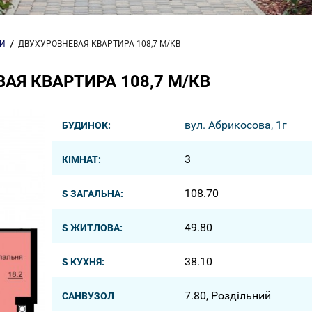
РИ
ДВУХУРОВНЕВАЯ КВАРТИРА 108,7 М/КВ
АЯ КВАРТИРА 108,7 М/КВ
вул. Абрикосова, 1г
БУДИНОК:
3
КІМНАТ:
108.70
S ЗАГАЛЬНА:
49.80
S ЖИТЛОВА:
38.10
S КУХНЯ:
7.80, Роздільний
САНВУЗОЛ