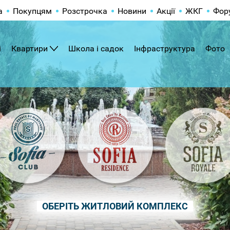
а
Покупцям
Розстрочка
Новини
Акції
ЖКГ
Фор
і
Квартири
Школа і садок
Інфраструктура
Фото
ОБЕРІТЬ ЖИТЛОВИЙ КОМПЛЕКС