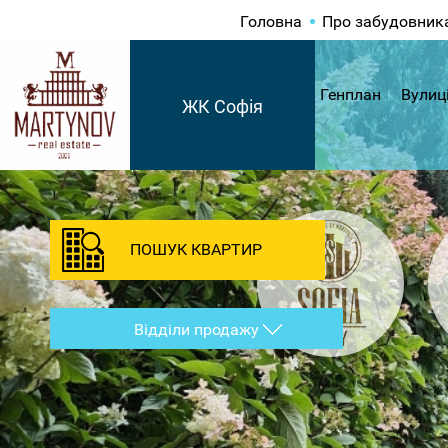
Головна
Про забудовник
Генплан
Вулиц
ЖК Софія
ПОШУК КВАРТИР
Відділи продажу