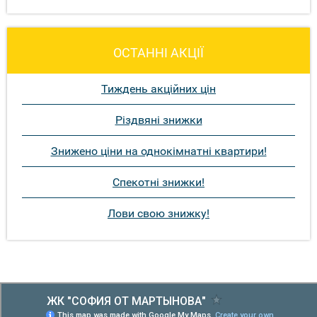
ОСТАННІ АКЦІЇ
Тиждень акційних цін
Різдвяні знижки
Знижено ціни на однокімнатні квартири!
Спекотні знижки!
Лови свою знижку!