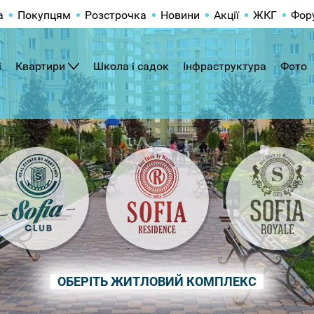
а
Покупцям
Розстрочка
Новини
Акції
ЖКГ
Фор
і
Квартири
Школа і садок
Інфраструктура
Фото
ОБЕРІТЬ ЖИТЛОВИЙ КОМПЛЕКС