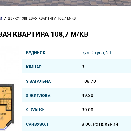
РИ
ДВУХУРОВНЕВАЯ КВАРТИРА 108,7 М/КВ
АЯ КВАРТИРА 108,7 М/КВ
вул. Стуса, 21
БУДИНОК:
3
КІМНАТ:
108.70
S ЗАГАЛЬНА:
49.80
S ЖИТЛОВА:
39.00
S КУХНЯ:
8.00, Роздільний
САНВУЗОЛ