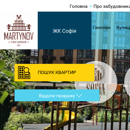
Головна
Про забудовник
Генплан
Вулиц
ЖК Софія
ПОШУК КВАРТИР
Відділи продажу