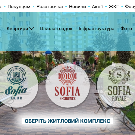
а
Покупцям
Розстрочка
Новини
Акції
ЖКГ
Фор
і
Квартири
Школа і садок
Інфраструктура
Фото
ОБЕРІТЬ ЖИТЛОВИЙ КОМПЛЕКС