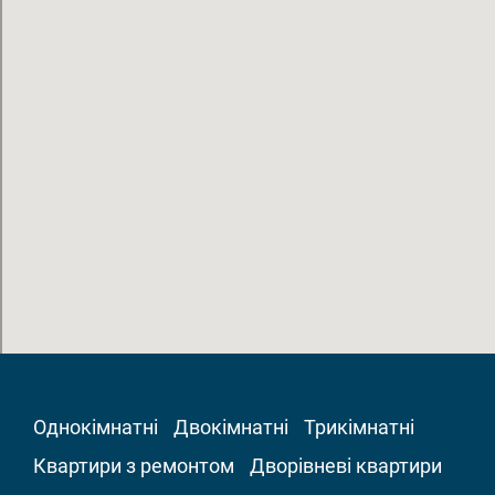
Однокімнатні
Двокімнатні
Трикімнатні
Квартири з ремонтом
Дворівневі квартири