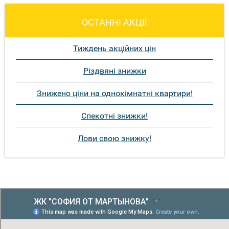
ОСТАННІ АКЦІЇ
Тиждень акційних цін
Різдвяні знижки
Знижено ціни на однокімнатні квартири!
Спекотні знижки!
Лови свою знижку!