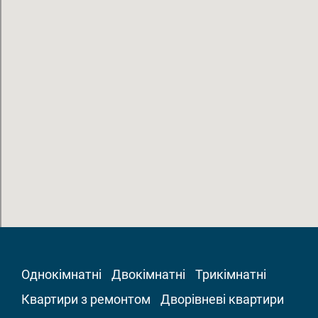
Однокімнатні
Двокімнатні
Трикімнатні
Квартири з ремонтом
Дворівневі квартири