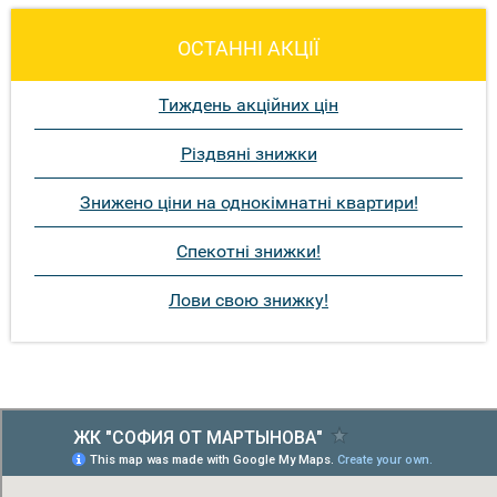
ОСТАННІ АКЦІЇ
Тиждень акційних цін
Різдвяні знижки
Знижено ціни на однокімнатні квартири!
Спекотні знижки!
Лови свою знижку!