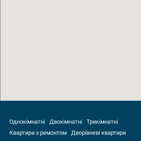
Однокімнатні
Двокімнатні
Трикімнатні
Квартири з ремонтом
Дворівневі квартири