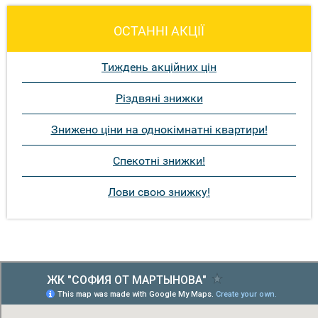
ОСТАННІ АКЦІЇ
Тиждень акційних цін
Різдвяні знижки
Знижено ціни на однокімнатні квартири!
Спекотні знижки!
Лови свою знижку!