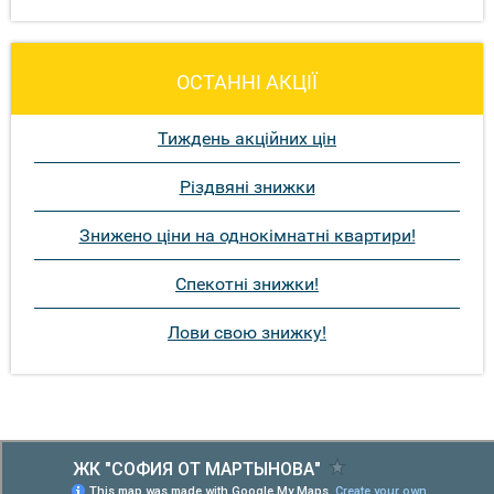
ОСТАННІ АКЦІЇ
Тиждень акційних цін
Різдвяні знижки
Знижено ціни на однокімнатні квартири!
Спекотні знижки!
Лови свою знижку!