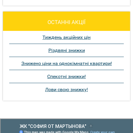
ОСТАННІ АКЦІЇ
Тиждень акційних цін
Різдвяні знижки
Знижено ціни на однокімнатні квартири!
Спекотні знижки!
Лови свою знижку!