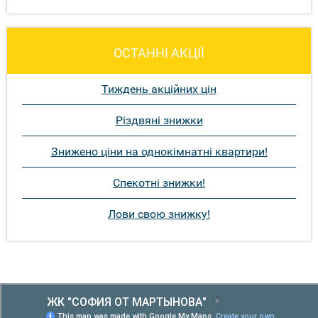
ОСТАННІ АКЦІЇ
Тиждень акційних цін
Різдвяні знижки
Знижено ціни на однокімнатні квартири!
Спекотні знижки!
Лови свою знижку!