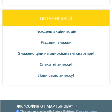
ОСТАННІ АКЦІЇ
Тиждень акційних цін
Різдвяні знижки
Знижено ціни на однокімнатні квартири!
Спекотні знижки!
Лови свою знижку!